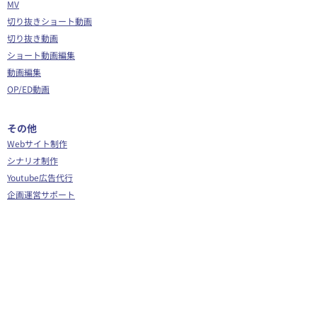
MV
切り抜きショート動画
切り抜き動画
ショート動画編集
動画編集
OP/ED動画
​その他
Webサイト制作
シナリオ制作
Youtube広告代行
企画運営サポート
Vグラギフトカード
イラスト/Live2D
全身イラスト
SDイラスト
Live2Dモデリング
背景つきイラスト
三面図