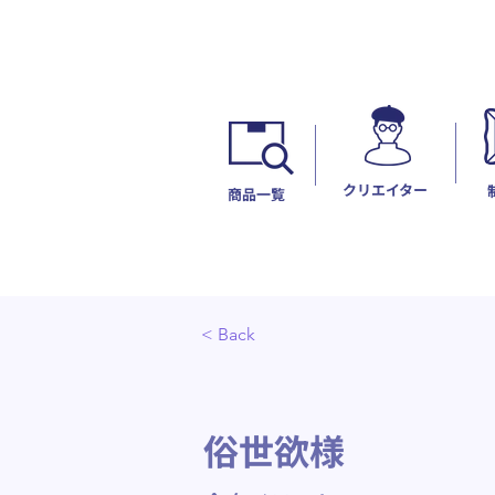
​クリエイター
​商品一覧
< Back
俗世欲様