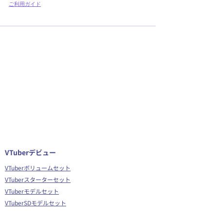
ご利用ガイド
VTuberデビュー
VTuberボリュームセット
VTuberスターターセット
VTuberモデルセット
VTuberSDモデルセット