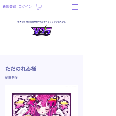
​新規登録
ログイン
世界初！VTuber専門クリエイティブコンシェルジュ
< Back
ただのれゐ様
動画制作