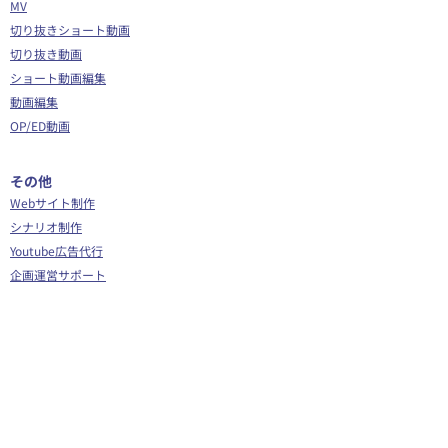
MV
切り抜きショート動画
切り抜き動画
ショート動画編集
動画編集
OP/ED動画
​その他
Webサイト制作
シナリオ制作
Youtube広告代行
企画運営サポート
Vグラギフトカード
イラスト/Live2D
全身イラスト
SDイラスト
Live2Dモデリング
背景つきイラスト
三面図