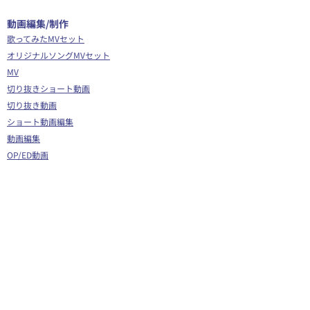
​動画編集/制作
歌ってみたMVセット
オリジナルソングMVセット
MV
切り抜きショート動画
切り抜き動画
ショート動画編集
動画編集
OP/ED動画
​その他
Webサイト制作
シナリオ制作
Youtube広告代行
企画運営サポート
Vグラギフトカード
イラスト/Live2D