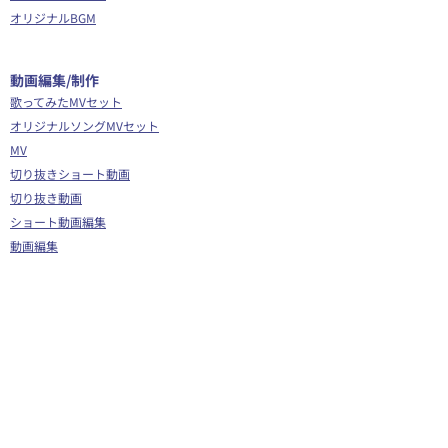
オリジナルBGM
​動画編集/制作
歌ってみたMVセット
オリジナルソングMVセット
MV
切り抜きショート動画
切り抜き動画
ショート動画編集
動画編集
OP/ED動画
​その他
Webサイト制作
シナリオ制作
Youtube広告代行
企画運営サポート
Vグラギフトカード