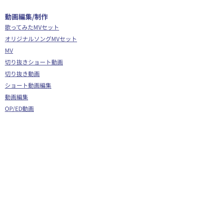
​動画編集/制作
歌ってみたMVセット
オリジナルソングMVセット
MV
切り抜きショート動画
切り抜き動画
ショート動画編集
動画編集
OP/ED動画
​その他
Webサイト制作
シナリオ制作
Youtube広告代行
企画運営サポート
Vグラギフトカード
イラスト/Live2D