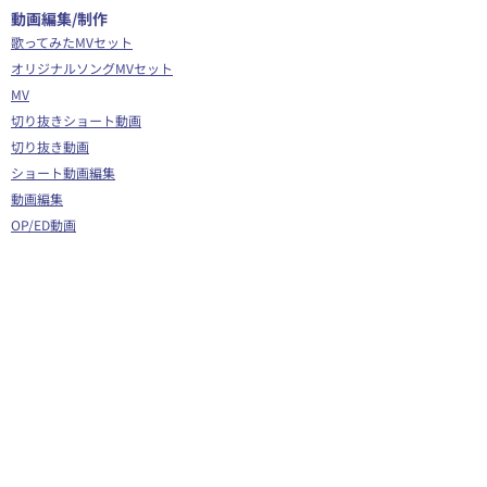
​動画編集/制作
歌ってみたMVセット
オリジナルソングMVセット
MV
切り抜きショート動画
切り抜き動画
ショート動画編集
動画編集
OP/ED動画
​その他
Webサイト制作
シナリオ制作
Youtube広告代行
企画運営サポート
Vグラギフトカード
イラスト/Live2D
全身イラスト