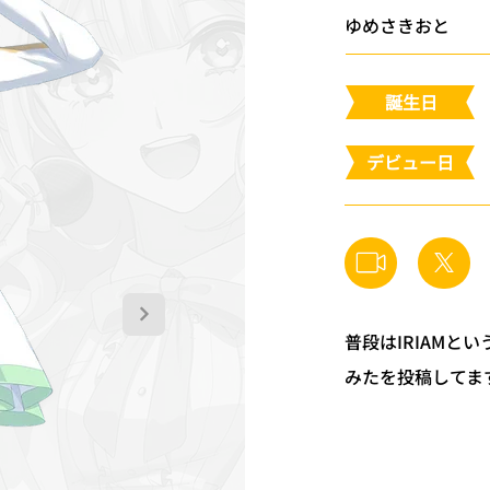
ゆめさきおと
​誕生日
​デビュー日
普段はIRIAMと
みたを投稿してます