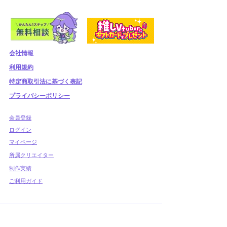
会社情報
利用規約
​特定商取引法に基づく表記
プライバシーポリシー
​会員登録
​ログイン
マイページ
所属クリエイター
制作実績
ご利用ガイド