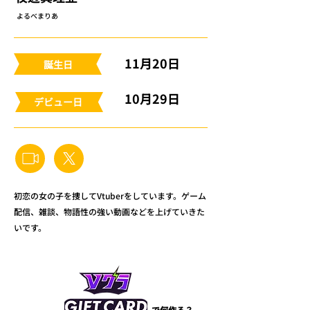
よるべまりあ
11月20日
​誕生日
10月29日
​デビュー日
初恋の女の子を捜してVtuberをしています。ゲーム
配信、雑談、物語性の強い動画などを上げていきた
いです。
で何作る？