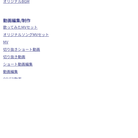
オリジナルBGM
​動画編集/制作
歌ってみたMVセット
オリジナルソングMVセット
MV
切り抜きショート動画
切り抜き動画
ショート動画編集
動画編集
OP/ED動画
​その他
Webサイト制作
シナリオ制作
Youtube広告代行
企画運営サポート
Vグラギフトカード