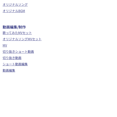
オリジナルソング
オリジナルBGM
​動画編集/制作
歌ってみたMVセット
オリジナルソングMVセット
MV
切り抜きショート動画
切り抜き動画
ショート動画編集
動画編集
OP/ED動画
​その他
Webサイト制作
シナリオ制作
Youtube広告代行
企画運営サポート