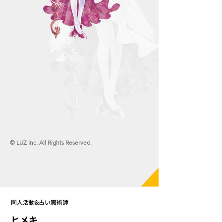
© LUZ inc. All Rights Reserved.
同人活動&占い魔術師
ヒメキ