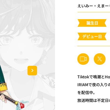
えいみー・えまー
​誕生日
​デビュー日
Tiktokで鳴潮と
IRIAMで夜の入り
を配信中。
放送時間は不定日の2