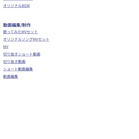
オリジナルBGM
​動画編集/制作
歌ってみたMVセット
オリジナルソングMVセット
MV
切り抜きショート動画
切り抜き動画
ショート動画編集
動画編集
OP/ED動画
​その他
Webサイト制作
シナリオ制作
Youtube広告代行
企画運営サポート
Vグラギフトカード