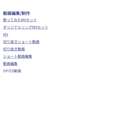
​動画編集/制作
歌ってみたMVセット
オリジナルソングMVセット
MV
切り抜きショート動画
切り抜き動画
ショート動画編集
動画編集
OP/ED動画
​その他
Webサイト制作
シナリオ制作
Youtube広告代行
企画運営サポート
Vグラギフトカード
イラスト/Live2D