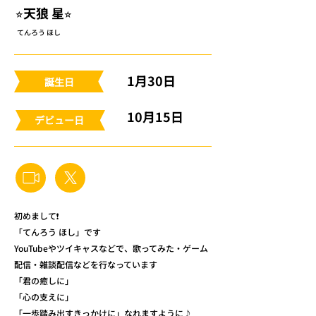
⭐︎天狼 星⭐︎
てんろう ほし
1月30日
​誕生日
10月15日
​デビュー日
初めまして❗️
「てんろう ほし」です
YouTubeやツイキャスなどで、歌ってみた・ゲーム
配信・雑談配信などを行なっています
「君の癒しに」
「心の支えに」
「一歩踏み出すきっかけに」なれますように♪