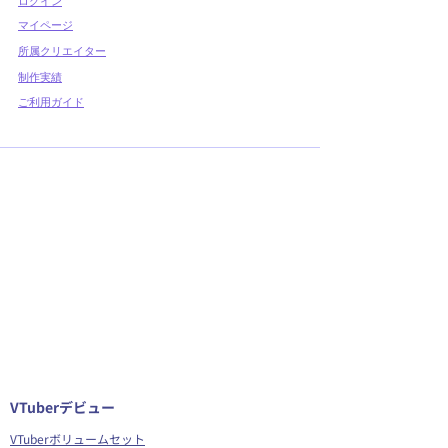
​ログイン
マイページ
所属クリエイター
制作実績
ご利用ガイド
VTuberデビュー
VTuberボリュームセット