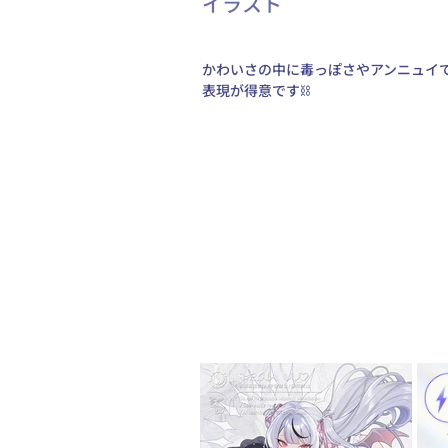
イラスト
かわいさの中に毒っぽさやアンニュイ
表現が得意です⛓️