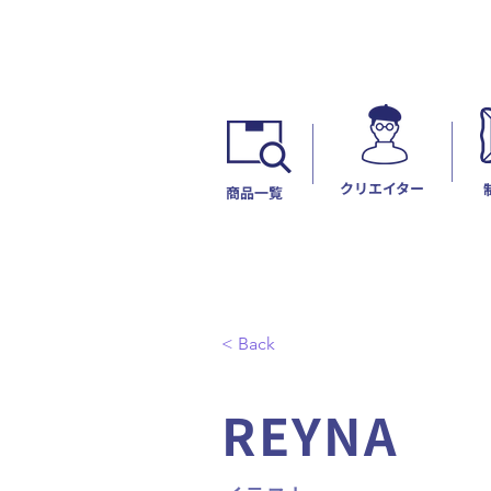
​クリエイター
​商品一覧
< Back
REYNA