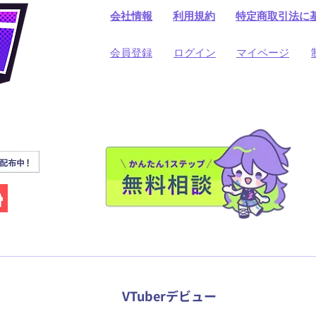
会社情報
利用規約
​特定商取引法に
​会員登録
​ログイン
マイページ
VTuberデビュー