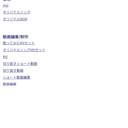
mix
オリジナルソング
オリジナルBGM
​動画編集/制作
歌ってみたMVセット
オリジナルソングMVセット
MV
切り抜きショート動画
切り抜き動画
ショート動画編集
動画編集
OP/ED動画
​その他
Webサイト制作
シナリオ制作
Youtube広告代行