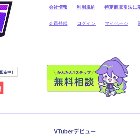
会社情報
利用規約
​特定商取引法に
​会員登録
​ログイン
マイページ
VTuberデビュー