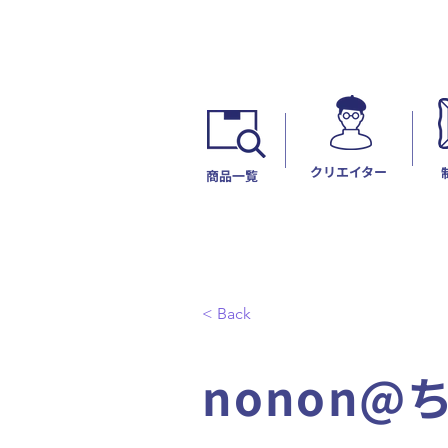
​クリエイター
​商品一覧
< Back
nonon