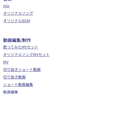
mix
オリジナルソング
オリジナルBGM
​動画編集/制作
歌ってみたMVセット
オリジナルソングMVセット
MV
切り抜きショート動画
切り抜き動画
ショート動画編集
動画編集
OP/ED動画
​その他
Webサイト制作
シナリオ制作
Youtube広告代行