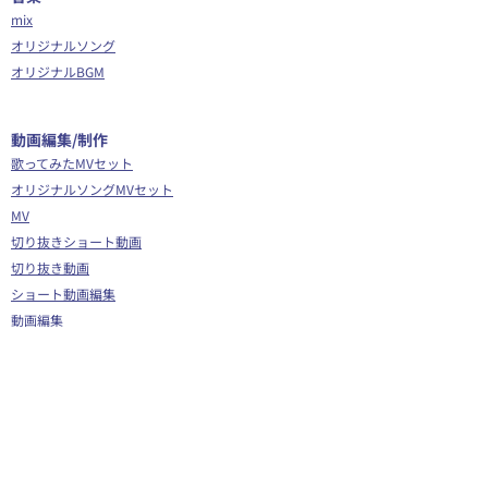
mix
オリジナルソング
オリジナルBGM
​動画編集/制作
歌ってみたMVセット
オリジナルソングMVセット
MV
切り抜きショート動画
切り抜き動画
ショート動画編集
動画編集
OP/ED動画
​その他
Webサイト制作
シナリオ制作
Youtube広告代行