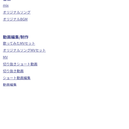
mix
オリジナルソング
オリジナルBGM
​動画編集/制作
歌ってみたMVセット
オリジナルソングMVセット
MV
切り抜きショート動画
切り抜き動画
ショート動画編集
動画編集
OP/ED動画
​その他
Webサイト制作
シナリオ制作
Youtube広告代行