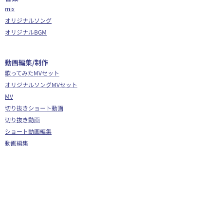
mix
オリジナルソング
オリジナルBGM
​動画編集/制作
歌ってみたMVセット
オリジナルソングMVセット
MV
切り抜きショート動画
切り抜き動画
ショート動画編集
動画編集
OP/ED動画
​その他
Webサイト制作
シナリオ制作
Youtube広告代行