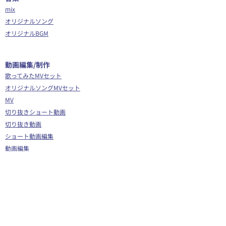
mix
オリジナルソング
オリジナルBGM
​動画編集/制作
歌ってみたMVセット
オリジナルソングMVセット
MV
切り抜きショート動画
切り抜き動画
ショート動画編集
動画編集
OP/ED動画
​その他
Webサイト制作
シナリオ制作
Youtube広告代行