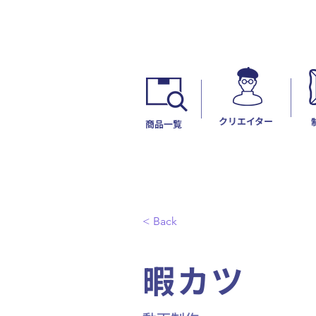
​クリエイター
​商品一覧
< Back
暇カツ