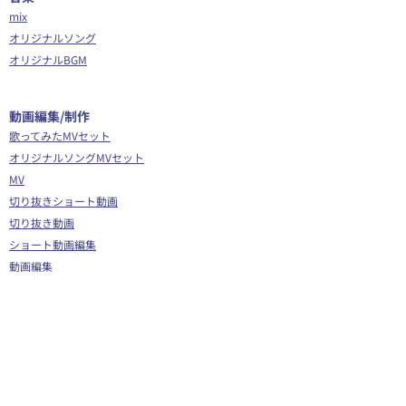
mix
オリジナルソング
オリジナルBGM
​動画編集/制作
歌ってみたMVセット
オリジナルソングMVセット
MV
切り抜きショート動画
切り抜き動画
ショート動画編集
動画編集
OP/ED動画
​その他
Webサイト制作
シナリオ制作
Youtube広告代行