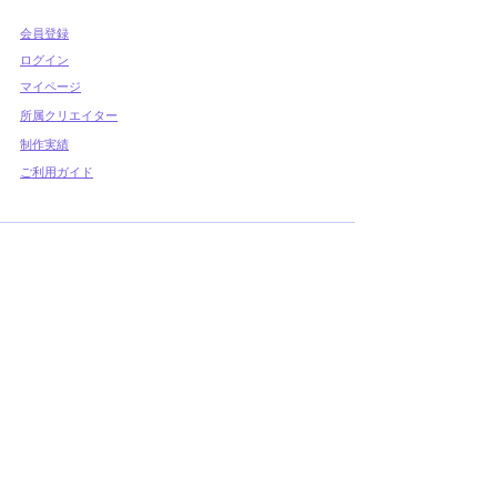
​会員登録
​ログイン
マイページ
所属クリエイター
制作実績
ご利用ガイド