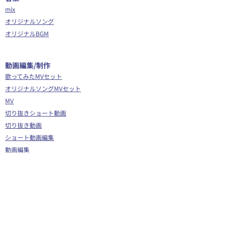
mix
オリジナルソング
オリジナルBGM
​動画編集/制作
歌ってみたMVセット
オリジナルソングMVセット
MV
切り抜きショート動画
切り抜き動画
ショート動画編集
動画編集
OP/ED動画
​その他
Webサイト制作
シナリオ制作
Youtube広告代行