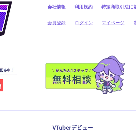
会社情報
利用規約
​特定商取引法に
​会員登録
​ログイン
マイページ
VTuberデビュー