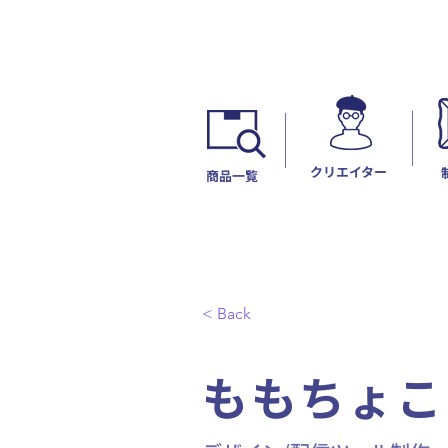
​クリエイター
​商品一覧
< Back
ももちょこ