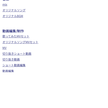
mix
オリジナルソング
オリジナルBGM
​動画編集/制作
歌ってみたMVセット
オリジナルソングMVセット
MV
切り抜きショート動画
切り抜き動画
ショート動画編集
動画編集
OP/ED動画
​その他
Webサイト制作
シナリオ制作
Youtube広告代行