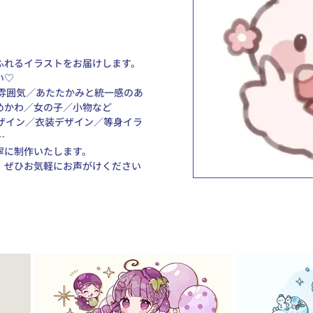
れるイラストをお届けします。 
♡ 
い雰囲気／あたたかみと統一感のあ
かわ／女の子／小物など 
ザイン／衣装デザイン／等身イラ
 
寧に制作いたします。
、ぜひお気軽にお声がけください