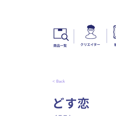
​クリエイター
​商品一覧
< Back
どす恋