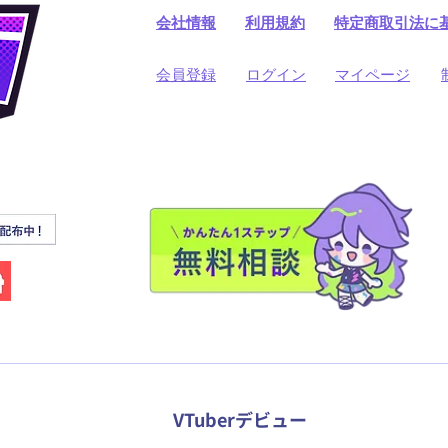
会社情報
利用規約
​特定商取引法に
​会員登録
​ログイン
マイページ
VTuberデビュー