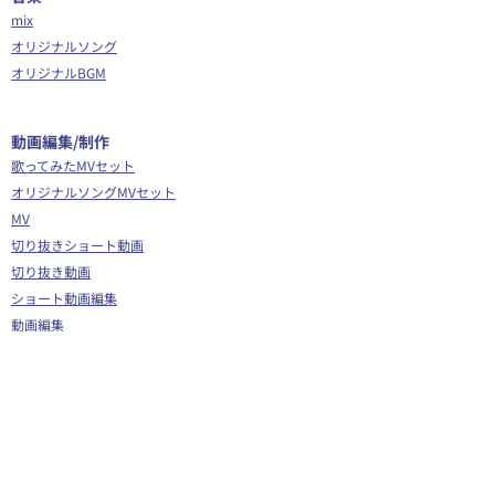
mix
オリジナルソング
オリジナルBGM
​動画編集/制作
歌ってみたMVセット
オリジナルソングMVセット
MV
切り抜きショート動画
切り抜き動画
ショート動画編集
動画編集
OP/ED動画
​その他
Webサイト制作
シナリオ制作
Youtube広告代行