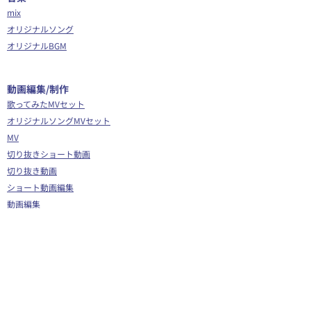
mix
オリジナルソング
オリジナルBGM
​動画編集/制作
歌ってみたMVセット
オリジナルソングMVセット
MV
切り抜きショート動画
切り抜き動画
ショート動画編集
動画編集
OP/ED動画
​その他
Webサイト制作
シナリオ制作
Youtube広告代行