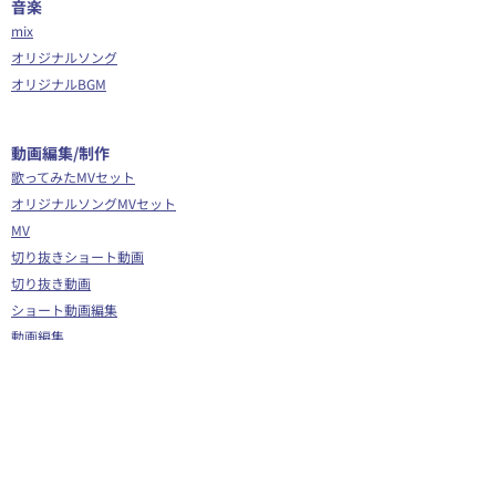
音楽
mix
オリジナルソング
オリジナルBGM
​動画編集/制作
歌ってみたMVセット
オリジナルソングMVセット
MV
切り抜きショート動画
切り抜き動画
ショート動画編集
動画編集
OP/ED動画
​その他
Webサイト制作
シナリオ制作