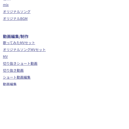
mix
オリジナルソング
オリジナルBGM
​動画編集/制作
歌ってみたMVセット
オリジナルソングMVセット
MV
切り抜きショート動画
切り抜き動画
ショート動画編集
動画編集
OP/ED動画
​その他
Webサイト制作
シナリオ制作
Youtube広告代行