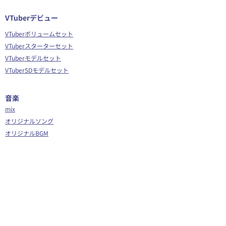
VTuberデビュー
VTuberボリュームセット
VTuberスターターセット
VTuberモデルセット
VTuberSDモデルセット
音楽
mix
オリジナルソング
オリジナルBGM
​動画編集/制作
歌ってみたMVセット
オリジナルソングMVセット
MV
切り抜きショート動画