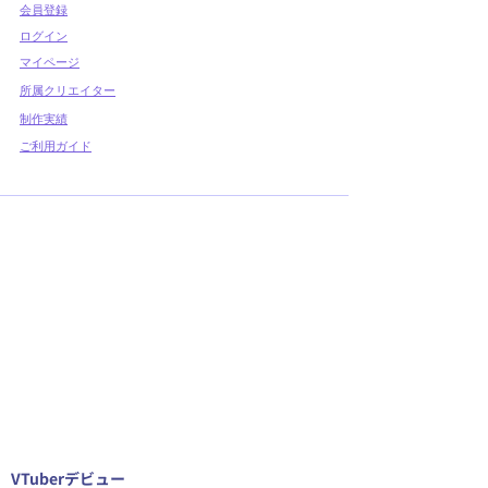
​会員登録
​ログイン
マイページ
所属クリエイター
制作実績
ご利用ガイド
VTuberデビュー