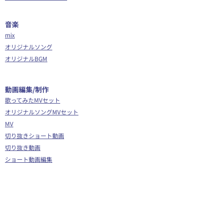
音楽
mix
オリジナルソング
オリジナルBGM
​動画編集/制作
歌ってみたMVセット
オリジナルソングMVセット
MV
切り抜きショート動画
切り抜き動画
ショート動画編集
動画編集
OP/ED動画
​その他
Webサイト制作