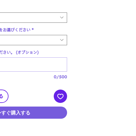
ル
価
格
をお選びください
*
さい。 (オプション)
0/500
る
今すぐ購入する