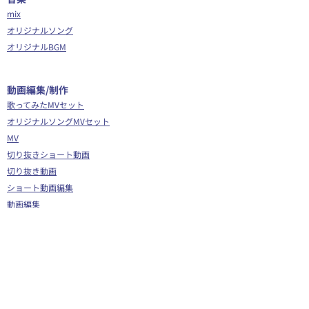
mix
オリジナルソング
オリジナルBGM
​動画編集/制作
歌ってみたMVセット
オリジナルソングMVセット
MV
切り抜きショート動画
切り抜き動画
ショート動画編集
動画編集
OP/ED動画
​その他
Webサイト制作
シナリオ制作
Youtube広告代行