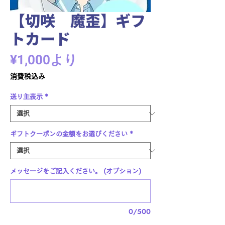
【切咲 魔歪】ギフ
トカード
セ
¥1,000
より
ー
消費税込み
ル
送り主表示
*
価
格
ギフトクーポンの金額をお選びください
*
メッセージをご記入ください。 (オプション)
0/500