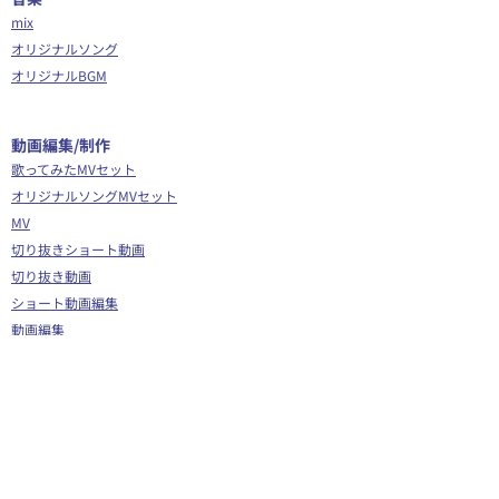
mix
オリジナルソング
オリジナルBGM
​動画編集/制作
歌ってみたMVセット
オリジナルソングMVセット
MV
切り抜きショート動画
切り抜き動画
ショート動画編集
動画編集
OP/ED動画
​その他
Webサイト制作
シナリオ制作
Youtube広告代行