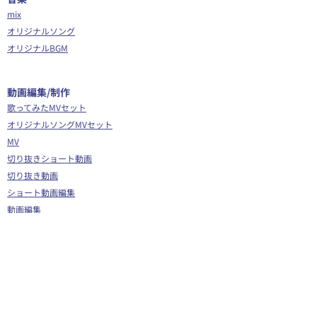
mix
オリジナルソング
オリジナルBGM
​動画編集/制作
歌ってみたMVセット
オリジナルソングMVセット
MV
切り抜きショート動画
切り抜き動画
ショート動画編集
動画編集
OP/ED動画
​その他
Webサイト制作
シナリオ制作
Youtube広告代行