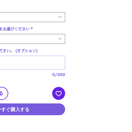
ル
価
格
をお選びください
*
さい。 (オプション)
0/500
る
今すぐ購入する