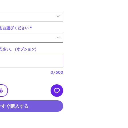
ル
価
格
をお選びください
*
さい。 (オプション)
0/500
る
今すぐ購入する