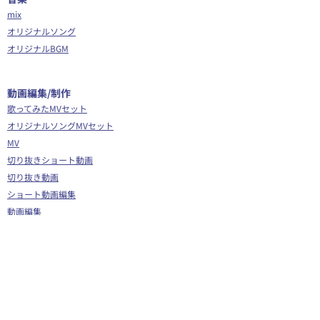
mix
オリジナルソング
オリジナルBGM
​動画編集/制作
歌ってみたMVセット
オリジナルソングMVセット
MV
切り抜きショート動画
切り抜き動画
ショート動画編集
動画編集
OP/ED動画
​その他
Webサイト制作
シナリオ制作
Youtube広告代行