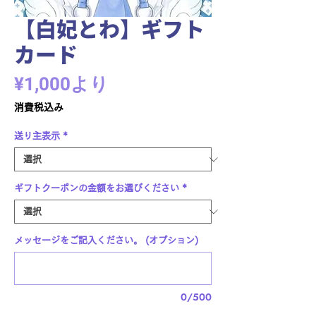
【白妃とわ】ギフト
カード
セ
¥1,000
より
ー
消費税込み
ル
送り主表示
*
価
格
ギフトクーポンの金額をお選びください
*
メッセージをご記入ください。 (オプション)
0/500