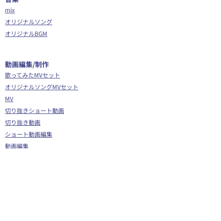
mix
オリジナルソング
オリジナルBGM
​動画編集/制作
歌ってみたMVセット
オリジナルソングMVセット
MV
切り抜きショート動画
切り抜き動画
ショート動画編集
動画編集
OP/ED動画
​その他
Webサイト制作
シナリオ制作
Youtube広告代行