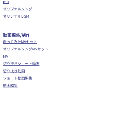
mix
オリジナルソング
オリジナルBGM
​動画編集/制作
歌ってみたMVセット
オリジナルソングMVセット
MV
切り抜きショート動画
切り抜き動画
ショート動画編集
動画編集
OP/ED動画
​その他
Webサイト制作
シナリオ制作
Youtube広告代行