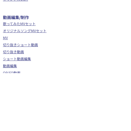
​動画編集/制作
歌ってみたMVセット
オリジナルソングMVセット
MV
切り抜きショート動画
切り抜き動画
ショート動画編集
動画編集
OP/ED動画
​その他
Webサイト制作
シナリオ制作
Youtube広告代行
企画運営サポート
Vグラギフトカード