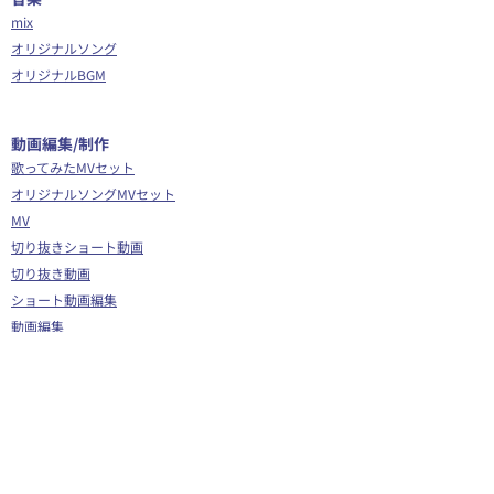
mix
オリジナルソング
オリジナルBGM
​動画編集/制作
歌ってみたMVセット
オリジナルソングMVセット
MV
切り抜きショート動画
切り抜き動画
ショート動画編集
動画編集
OP/ED動画
​その他
Webサイト制作
シナリオ制作
Youtube広告代行