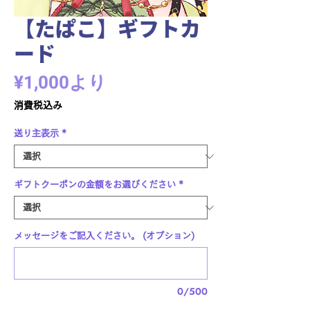
【たぱこ】ギフトカ
ード
セ
¥1,000
より
ー
消費税込み
ル
送り主表示
*
価
格
ギフトクーポンの金額をお選びください
*
メッセージをご記入ください。 (オプション)
0/500